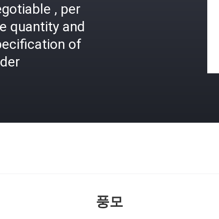
gotiable , per
e quantity and
ecification of
rder
격
풍모