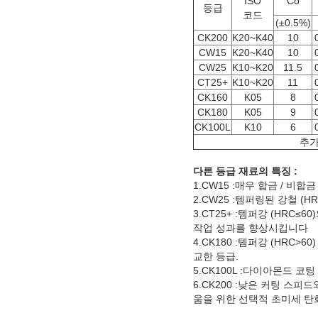
ISO
Co
등급
코드
(±0.5%)
CK200
K20~K40
10
CW15
K20~K40
10
CW25
K10~K20
11.5
CT25+
K10~K20
11
CK160
K05
8
CK180
K05
9
CK100L
K10
6
추가
다른 등급 재료의 특징 :
1.CW15 :매우 합금 / 비
2.CW25 :템퍼링된 강철 
3.CT25+ :템퍼강 (HR
작업 성과를 향상시킵니다
4.CK180 :템퍼강 (HRC
교한 등급.
5.CK100L :다이아몬드 
6.CK200 :낮은 커팅 스
움을 위한 선택적 초미세 탄