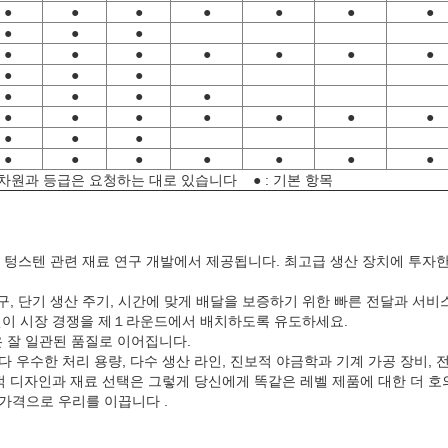
●
●
●
●
●
●
●
●
●
●
●
●
●
●
●
●
●
●
●
●
●
●
●
●
●
●
●
●
●
●
●
●
●
●
●
●
●
●
●
●
●
차원과 등급은 요청하는 대로 있습니다 ● : 기본 항목
동안 텅스텐 관련 재료 연구 개발에서 제공됩니다. 최고급 생산 장치에 투
요구, 단기 생산 주기, 시간에 맞게 배달을 보증하기 위한 빠른 전달과 서
당신이 시장 경쟁을 제１라운드에서 배치하도록 유도하세요.
역은 잘 일관된 품질로 이어집니다.
 우수한 처리 용량, 다수 생산 라인, 진보적 야금학과 기계 가공 장비, 
리적 디자인과 재료 선택은 그렇게 당신에게 똑같은 레벨 제품에 대한 더 
 가격으로 우리를 이끕니다 .