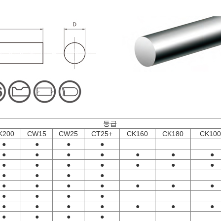
등급
K200
CW15
CW25
CT25+
CK160
CK180
CK100
●
●
●
●
●
●
●
●
●
●
●
●
●
●
●
●
●
●
●
●
●
●
●
●
●
●
●
●
●
●
●
●
●
●
●
●
●
●
●
●
●
●
●
●