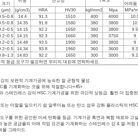
비중
견고성
T.R.S.
크기
어려움 
(μm)
(g/cm3)
HRA
HV30
kgf/mm2
Mpa
MPa*m
0.5~0.8
14.4
91.3
1510
400
4000
10.
0.5~0.8
14.35
91.8
1580
380
3800
10
0.2~0.5
14.15
92.2
1650
380
3800
9.5
0.2~0.5
14.15
92.3
1660
380
3750
9
0.2~0.5
14.48
93.5
1900
380
3800
9
0.2~0.5
14.34
93.8
1960
360
3600
8.3
0.8~1.3
14.83
92.2
1650
300
3000
9.2
적 등급 요구가 필요하면 우리의 대표에 연락하세요.
합금 강의 보편적 기계가공에 능숙한 잘 균형적 물성.
(HRC를 기계화하는 것을 위해 적절합니다
<45>
C≤60)와 스테인레스 강의 HSC 기계가공을 위한 극단적 상등급. 훨씬 더 집
>60) 또는 마찰을 일으키기 쉽 알루미늄 또는 탄소 섬유 강화 플라스틱의 H
코팅 도구를 위한 공인된 미세 탄화물 등급. 기계가공 흑연과 복합 재료와 
피드와 높은 공급율의 아래 작업 요건을 기계화하는 스테인레스 강 & 열-저항 
화물 그레이드.