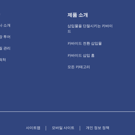
제품 소개
사 소개
삽입물을 단절시키는 카바이
드
장 투어
카바이드 전환 삽입물
질 관리
카바이드 삽입 홈
락처
모든 카테고리
사이트맵
모바일 사이트
개인 정보 정책
│
│