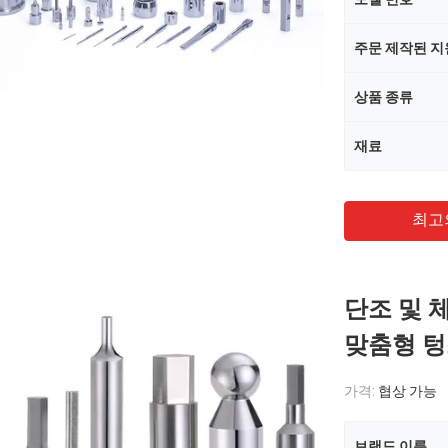
주문 제작된 지
상품 종류
재료
최고
단조 및 
맞춤형 텅
가격:
협상 가능
브랜드 이름