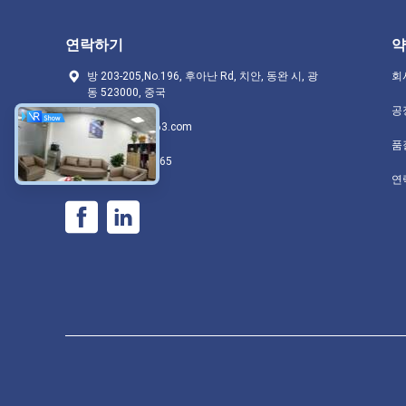
연락하기
약
방 203-205,No.196, 후아난 Rd, 치안, 동완 시, 광
회
동 523000, 중국
공
kinyet_csc@163.com
품
86-15622340665
연